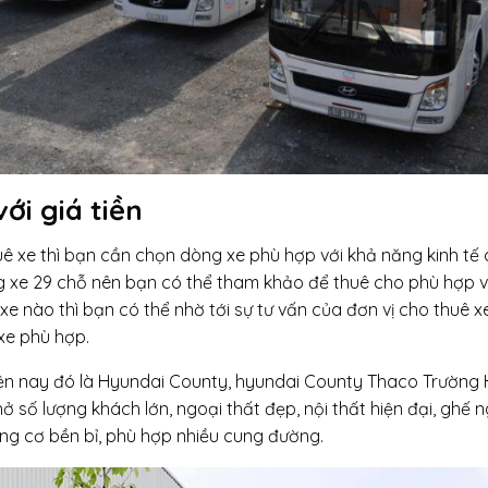
ới giá tiền
ê xe thì bạn cần chọn dòng xe phù hợp với khả năng kinh tế
òng xe 29 chỗ nên bạn có thể tham khảo để thuê cho phù hợp v
 nào thì bạn có thể nhờ tới sự tư vấn của đơn vị cho thuê x
xe phù hợp.
ện nay đó là Hyundai County, hyundai County Thaco Trường H
 số lượng khách lớn, ngoại thất đẹp, nội thất hiện đại, ghế n
ộng cơ bền bỉ, phù hợp nhiều cung đường.