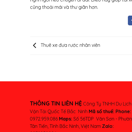
cũng thoải mái và thư giãn hơn.
Thuê xe đưa rước nhân viên
THÔNG TIN LIÊN HỆ
Công Ty TNHH Du Lịch
Vận Tải Quốc Tế Bắc Ninh
Mã số thuế:
Phone:
0972.959.086
Maps:
Số 56TDP Văn Sơn - Phườ
Tân Tiến, Tỉnh Bắc Ninh, Việt Nam
Zalo: