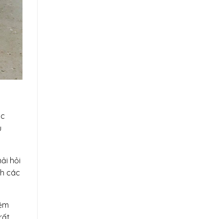
ác
u
ải hỏi
nh các
iệm
rất