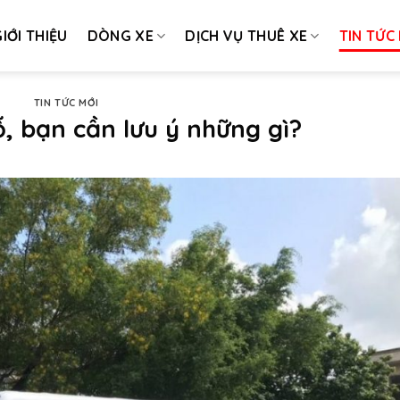
IỚI THIỆU
DÒNG XE
DỊCH VỤ THUÊ XE
TIN TỨC
TIN TỨC MỚI
, bạn cần lưu ý những gì?