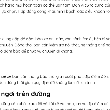
hách hàng mới hoàn toàn có thể yên tâm. Đơn vị cũng cung c
 lựa chọn. Hợp đồng công khai, minh bạch, các điều khoản rõ
xe cung cấp để đảm bảo xe an toàn, vận hành êm ái, bền bỉ v
chuyển. Đồng thời bạn cần kiểm tra nội thất, hệ thống ghế ng
có đảm bảo để phục vụ chuyến đi không.
huê xe bạn cần thông báo thời gian xuất phát, địa điểm đón, 
ch đúng thời gian quy định để không làm lỡ lịch trình.
ỉ ngơi trên đường
 cũng cần phải trao đổi với tài xế và thời gian và địa điểm dừ
 xế chủ động trong suốt hành trình và mọi người tham gia chuy