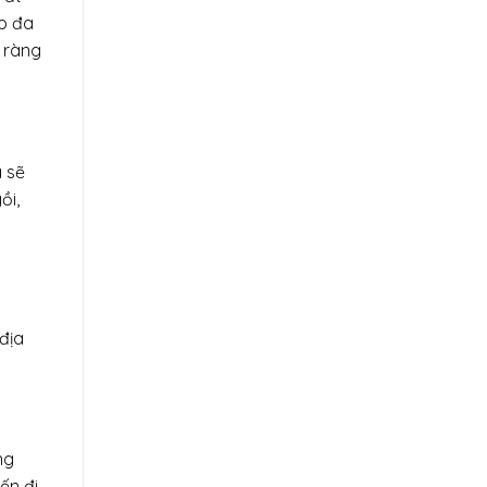
ấp đa
 ràng
à sẽ
ồi,
địa
ng
ến đi