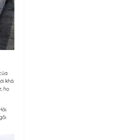
 của
ới khả
e, họ
ải.
gồi