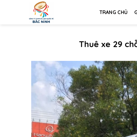
Bỏ
qua
TRANG CHỦ
G
nội
dung
Thuê xe 29 chỗ