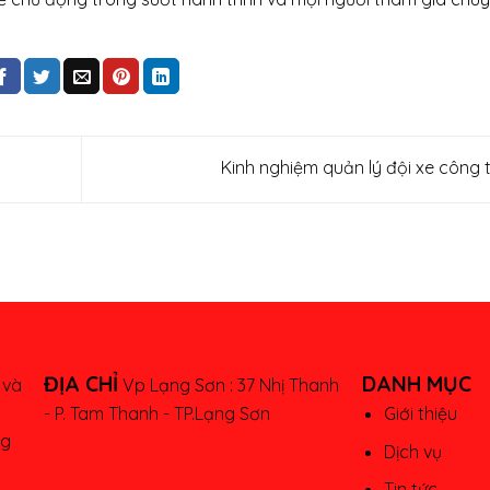
Kinh nghiệm quản lý đội xe công 
ĐỊA CHỈ
DANH MỤC
 và
Vp Lạng Sơn :
37 Nhị Thanh
- P. Tam Thanh - TP.Lạng Sơn
Giới thiệu
ng
Dịch vụ
Tin tức