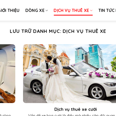
IỚI THIỆU
DÒNG XE
DỊCH VỤ THUÊ XE
TIN TỨC
LƯU TRỮ DANH MỤC:
DỊCH VỤ THUÊ XE
Dịch vụ thuê xe cưới
mở rộng
Vấn đề xe hoa cưới là điều mà nhiều cặp đôi quan