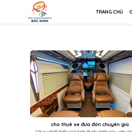
Bỏ
qua
TRANG CHỦ
G
nội
dung
cho thuê xe đưa đón chuyên gia
Với sự phát triển của kinh tế như hiện nay, việc 