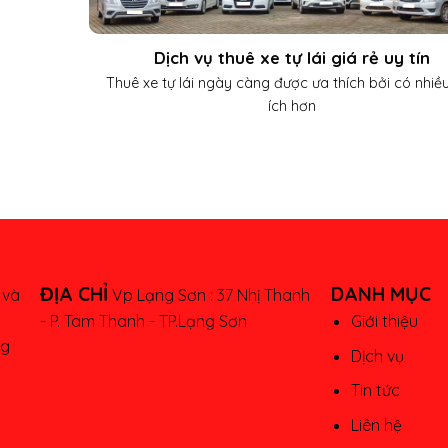
Dịch vụ thuê xe tự lái giá rẻ uy tín
Thuê xe tự lái ngày càng được ưa thích bởi có nhiều
ích hơn
ĐỊA CHỈ
DANH MỤC
 và
Vp Lạng Sơn :
37 Nhị Thanh
- P. Tam Thanh - TP.Lạng Sơn
Giới thiệu
ng
Dịch vụ
Tin tức
Liên hệ