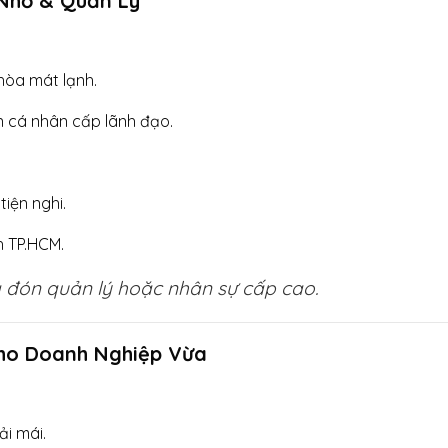
 Nhỏ & Quản Lý
 hòa mát lạnh.
 cá nhân cấp lãnh đạo.
 tiện nghi.
h TP.HCM.
 đón quản lý hoặc nhân sự cấp cao.
Cho Doanh Nghiệp Vừa
i mái.