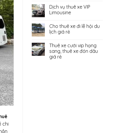
Dịch vụ thuê xe VIP
Limousine
Cho thuê xe đi lễ hội du
lịch giá rẻ
Thuê xe cưới vip hạng
sang, thuê xe đón dâu
giá rẻ
thuê
ề chi
phần