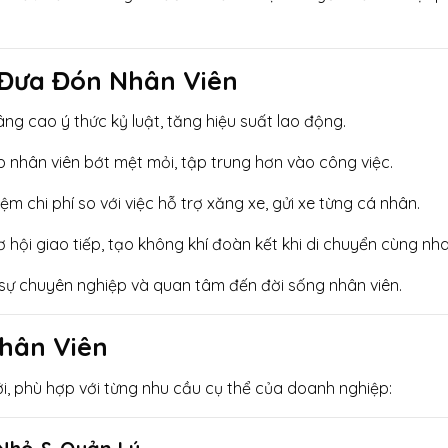
 Đưa Đón Nhân Viên
nâng cao ý thức kỷ luật, tăng hiệu suất lao động.
úp nhân viên bớt mệt mỏi, tập trung hơn vào công việc.
iệm chi phí so với việc hỗ trợ xăng xe, gửi xe từng cá nhân.
ơ hội giao tiếp, tạo không khí đoàn kết khi di chuyển cùng nha
n sự chuyên nghiệp và quan tâm đến đời sống nhân viên.
hân Viên
i, phù hợp với từng nhu cầu cụ thể của doanh nghiệp: