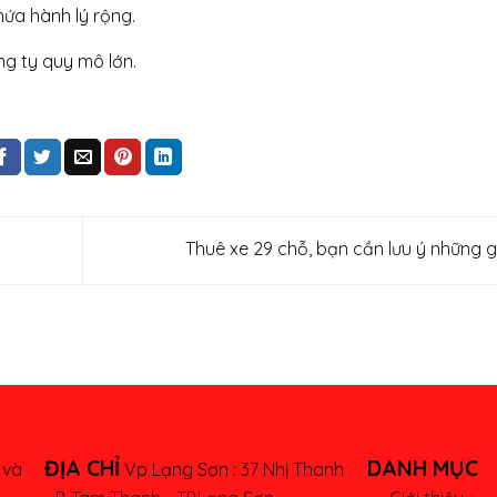
hứa hành lý rộng.
g ty quy mô lớn.
Thuê xe 29 chỗ, bạn cần lưu ý những g
ĐỊA CHỈ
DANH MỤC
 và
Vp Lạng Sơn :
37 Nhị Thanh