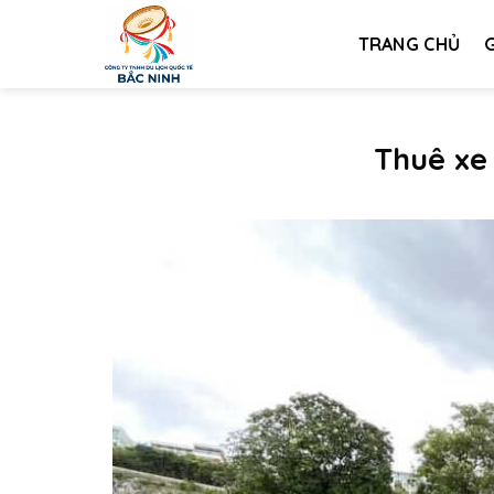
Bỏ
qua
TRANG CHỦ
G
nội
dung
Thuê xe