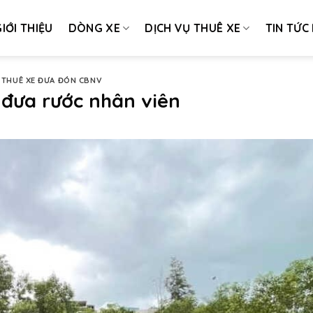
IỚI THIỆU
DÒNG XE
DỊCH VỤ THUÊ XE
TIN TỨC
THUÊ XE ĐƯA ĐÓN CBNV
 đưa rước nhân viên