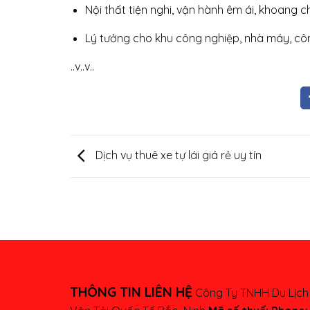
Nội thất tiện nghi, vận hành êm ái, khoang c
Lý tưởng cho khu công nghiệp, nhà máy, côn
..v..v..
Dịch vụ thuê xe tự lái giá rẻ uy tín
THÔNG TIN LIÊN HỆ
Công Ty TNHH Du Lịch