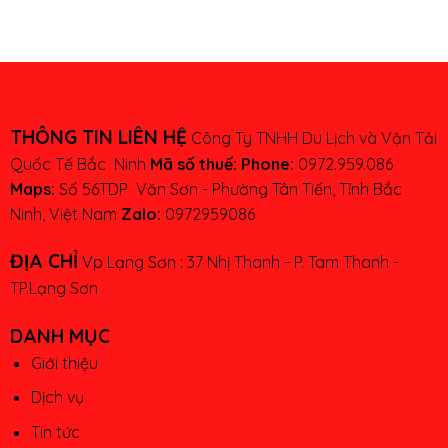
THÔNG TIN LIÊN HỆ
Công Ty TNHH Du Lịch và Vận Tải
Quốc Tế Bắc Ninh
Mã số thuế:
Phone:
0972.959.086
Maps:
Số 56TDP Văn Sơn - Phường Tân Tiến, Tỉnh Bắc
Ninh, Việt Nam
Zalo:
0972959086
ĐỊA CHỈ
Vp Lạng Sơn :
37 Nhị Thanh - P. Tam Thanh -
TP.Lạng Sơn
DANH MỤC
Giới thiệu
Dịch vụ
Tin tức