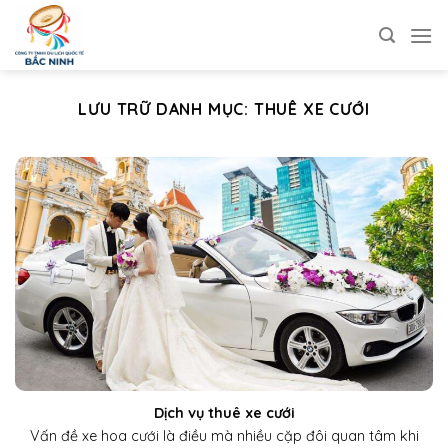
Bỏ
qua
nội
dung
LƯU TRỮ DANH MỤC:
THUÊ XE CƯỚI
Dịch vụ thuê xe cưới
Vấn đề xe hoa cưới là điều mà nhiều cặp đôi quan tâm khi