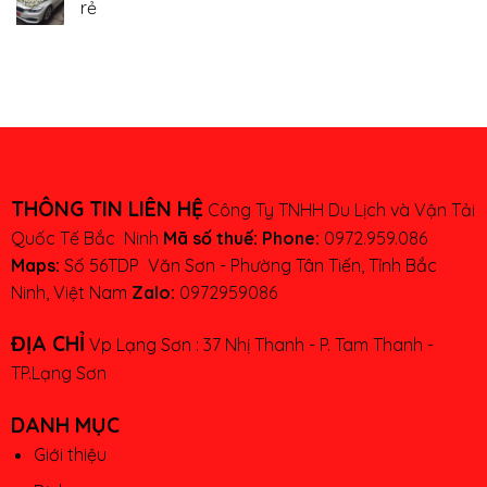
rẻ
THÔNG TIN LIÊN HỆ
Công Ty TNHH Du Lịch và Vận Tải
Quốc Tế Bắc Ninh
Mã số thuế:
Phone:
0972.959.086
Maps:
Số 56TDP Văn Sơn - Phường Tân Tiến, Tỉnh Bắc
Ninh, Việt Nam
Zalo:
0972959086
ĐỊA CHỈ
Vp Lạng Sơn :
37 Nhị Thanh - P. Tam Thanh -
TP.Lạng Sơn
DANH MỤC
Giới thiệu