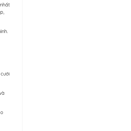
 nhất
p,
ình.
 cưới
và
ho