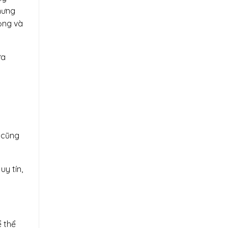
nhưng
ọng và
ựa
 cũng
uy tín,
ể thể