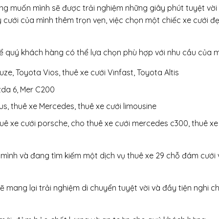
ng muốn mình sẽ được trải nghiệm những giây phút tuyệt vời
 cưới của mình thêm trọn vẹn, việc chọn một chiếc xe cưới đẹ
ể quý khách hàng có thể lựa chọn phù hợp với nhu cầu của m
ze, Toyota Vios, thuê xe cưới Vinfast, Toyota Altis
zda 6, Mer C200
us, thuê xe Mercedes, thuê xe cưới limousine
huê xe cưới porsche, cho thuê xe cưới mercedes c300, thuê xe
mình và đang tìm kiếm một dịch vụ thuê xe 29 chỗ đám cưới 
ẽ mang lại trải nghiệm di chuyển tuyệt vời và đầy tiện nghi c