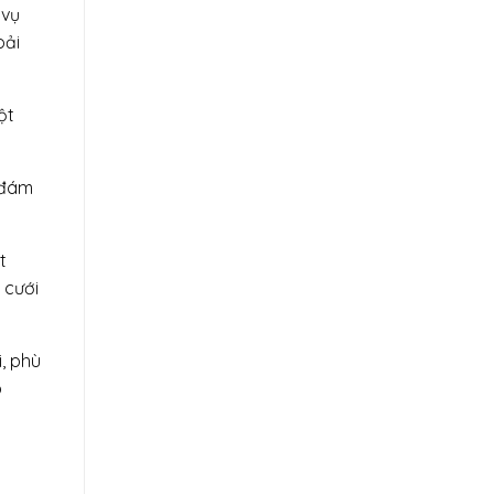
 vụ
oải
ột
n đám
t
 cưới
, phù
p