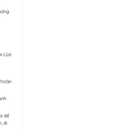
những
ới của
m hoàn
ảnh
ơi để
, đi