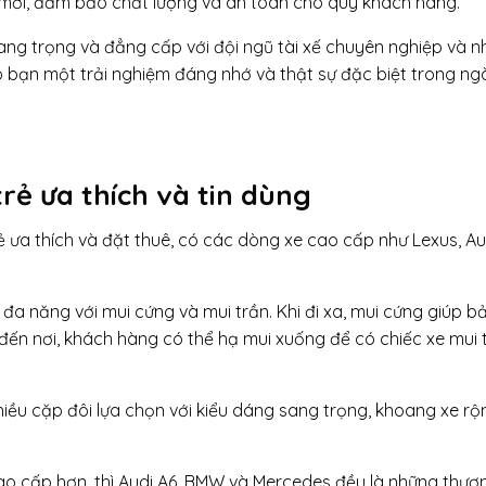
i mới, đảm bảo chất lượng và an toàn cho quý khách hàng.
ng trọng và đẳng cấp với đội ngũ tài xế chuyên nghiệp và n
o bạn một trải nghiệm đáng nhớ và thật sự đặc biệt trong ng
trẻ ưa thích và tin dùng
 ưa thích và đặt thuê, có các dòng xe cao cấp như Lexus, Au
 đa năng với mui cứng và mui trần. Khi đi xa, mui cứng giúp b
 đến nơi, khách hàng có thể hạ mui xuống để có chiếc xe mui 
iều cặp đôi lựa chọn với kiểu dáng sang trọng, khoang xe rộn
o cấp hơn, thì Audi A6, BMW và Mercedes đều là những thươ