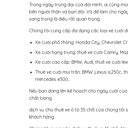
Trong ngày trọng đại của đời mình, ai cũng mo
bên người thân và bạn đời. Và để làm cho ngày
sang trọng là điều rất quan trọng.
Chúng tôi cung cấp đa dạng các loại xe cưới đ
Xe cưới phổ thông: Honda City, Chevrolet Cru
Xe cưới hạng trung: thuê xe cưới Camry, Ma
Xe cưới cao cấp: BMW, Audi, thuê xe cưới lex
Thuê xe cưới mui trần: BMW ,Lexus is250c, t
mercedes e300…
Nếu bạn đang lên kế hoạch cho ngày cưới của 
chất lượng
dịch vụ cho thuê xe ô tô 35 chỗ của chúng tôi s
khách hàng.