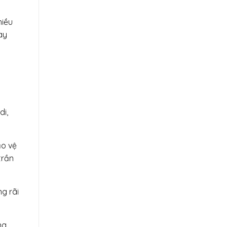
hiều
ày
di,
ảo vệ
trần
g rãi
ng