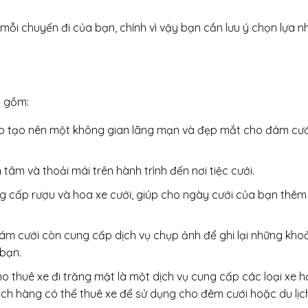
 mỗi chuyến đi của bạn, chính vì vậy bạn cần lưu ý chọn lựa 
o gồm:
 giúp tạo nên một không gian lãng mạn và đẹp mắt cho đám cư
n tâm và thoải mái trên hành trình đến nơi tiệc cưới.
ung cấp rượu và hoa xe cưới, giúp cho ngày cưới của bạn thê
đám cưới còn cung cấp dịch vụ chụp ảnh để ghi lại những kho
bạn.
cho thuê xe đi trăng mật là một dịch vụ cung cấp các loại xe h
ch hàng có thể thuê xe để sử dụng cho đêm cưới hoặc du lịch