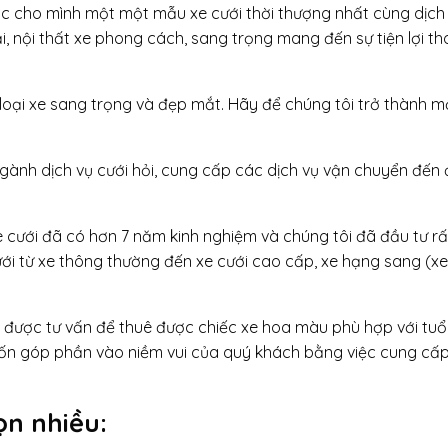
c cho mình một một mẫu xe cưới thời thượng nhất cùng dịch
ại, nội thất xe phong cách, sang trọng mang đến sự tiện lợi th
 loại xe sang trọng và đẹp mắt. Hãy để chúng tôi trở thành m
 ngành dịch vụ cưới hỏi, cung cấp các dịch vụ vận chuyển đế
 cưới đã có hơn 7 năm kinh nghiệm và chúng tôi đã đầu tư rấ
cưới từ xe thông thường đến xe cưới cao cấp, xe hạng sang (xe
sẽ được tư vấn để thuê được chiếc xe hoa màu phù hợp với tuổi
uốn góp phần vào niềm vui của quý khách bằng việc cung cấ
ọn nhiều: