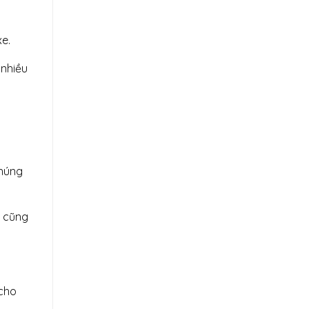
xe.
 nhiều
chúng
, cũng
 cho