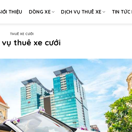
IỚI THIỆU
DÒNG XE
DỊCH VỤ THUÊ XE
TIN TỨC
THUÊ XE CƯỚI
 vụ thuê xe cưới