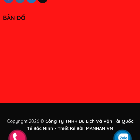
BẢN ĐỒ
Copyright 2026 ©
Công Ty TNHH Du Lịch Và Vận Tải Quốc
Tế Bắc Ninh - Thiết Kế Bởi:
MANHAN.VN