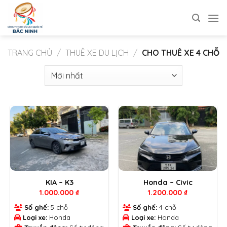
Bỏ
qua
nội
dung
TRANG CHỦ
/
THUÊ XE DU LỊCH
/
CHO THUÊ XE 4 CHỖ
KIA – K3
Honda – Civic
1.000.000
₫
1.200.000
₫
Số ghế:
5 chỗ
Số ghế:
4 chỗ
Loại xe:
Honda
Loại xe:
Honda