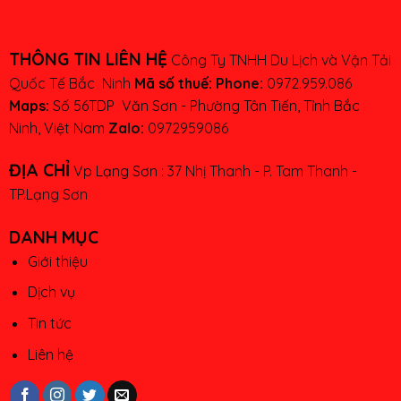
THÔNG TIN LIÊN HỆ
Công Ty TNHH Du Lịch và Vận Tải
Quốc Tế Bắc Ninh
Mã số thuế:
Phone:
0972.959.086
Maps:
Số 56TDP Văn Sơn - Phường Tân Tiến, Tỉnh Bắc
Ninh, Việt Nam
Zalo:
0972959086
ĐỊA CHỈ
Vp Lạng Sơn :
37 Nhị Thanh - P. Tam Thanh -
TP.Lạng Sơn
DANH MỤC
Giới thiệu
Dịch vụ
Tin tức
Liên hệ