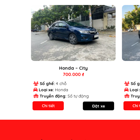
Honda – City
700.000
₫
Số ghế:
4 chỗ
Số g
Loại xe:
Honda
Loại 
Truyền động:
Số tự động
Truy
Đặt xe
Chi tiết
Chi 