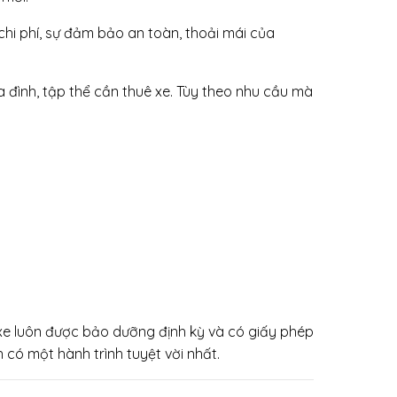
hi phí, sự đảm bảo an toàn, thoải mái của
ia đình, tập thể cần thuê xe. Tùy theo nhu cầu mà
c xe luôn được bảo dưỡng định kỳ và có giấy phép
 có một hành trình tuyệt vời nhất.