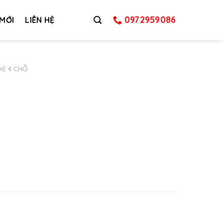
0972959086
 MỚI
LIÊN HỆ
XE 4 CHỖ