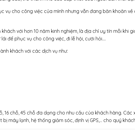
ục vụ cho công việc của mình nhưng vẫn đang băn khoăn về c
khách với hơn 10 năm kinh nghiệm, là địa chỉ uy tín mỗi khi g
ái để phục vụ cho công việc, đi lễ hội, cưới hỏi….
ành khách với các dịch vụ như:
7 chỗ, 16 chỗ, 45 chỗ đa dạng cho nhu cầu của khách hàng. Cá
 bị máy lạnh, hệ thống giảm sóc, định vị GPS,… cho quý khách