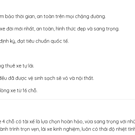
đảm bảo thời gian, an toàn trên mọi chặng đường.
e đời mới nhất, an toàn, hình thức đẹp và sang trọng.
ịnh kỳ, đạt tiêu chuẩn quốc tế.
 thuê xe tự lái.
u đã được vệ sinh sạch sẽ vỏ và nội thất.
òng xe từ 16 chỗ.
4 chỗ có tài xế là lựa chọn hoàn hảo, vừa sang trọng với những
h trình trọn vẹn, lái xe kinh nghiệm, luôn có thái độ nhiệt t