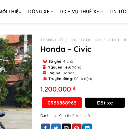
IỚI THIỆU
DÒNG XE
DỊCH VỤ THUÊ XE
TIN TỨC
TRANG CHỦ
/
THUÊ XE DU LỊCH
/
CHO THUÊ 
Honda – Civic
Số ghế:
4 chỗ
Nguyên liệu:
Xăng
Loại xe:
Honda
Truyền động:
Số tự động
1.200.000
₫
0936868963
Đặt xe
Danh mục:
Cho thuê xe 4 chỗ