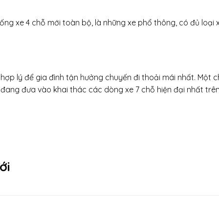
hống xe 4 chỗ mới toàn bộ, là những xe phổ thông, có đủ loại
ợp lý để gia đình tận hưởng chuyến đi thoải mái nhất. Một chi
i đang đưa vào khai thác các dòng xe 7 chỗ hiện đại nhất trên
ới