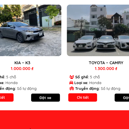
KIA – K3
TOYOTA – CAMRY
1.000.000
₫
1.300.000
₫
hế:
5 chỗ
Số ghế:
5 chỗ
xe:
Honda
Loại xe:
Honda
ền động:
Số tự động
Truyền động:
Số tự động
Đặt xe
Đặ
tiết
Chi tiết