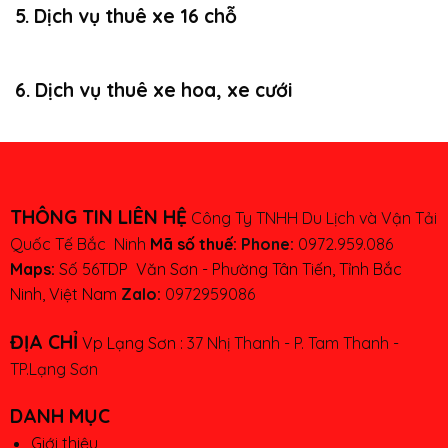
5. Dịch vụ thuê xe 16 chỗ
6. Dịch vụ thuê xe hoa, xe cưới
THÔNG TIN LIÊN HỆ
Công Ty TNHH Du Lịch và Vận Tải
Quốc Tế Bắc Ninh
Mã số thuế:
Phone:
0972.959.086
Maps:
Số 56TDP Văn Sơn - Phường Tân Tiến, Tỉnh Bắc
Ninh, Việt Nam
Zalo:
0972959086
ĐỊA CHỈ
Vp Lạng Sơn :
37 Nhị Thanh - P. Tam Thanh -
TP.Lạng Sơn
DANH MỤC
Giới thiệu