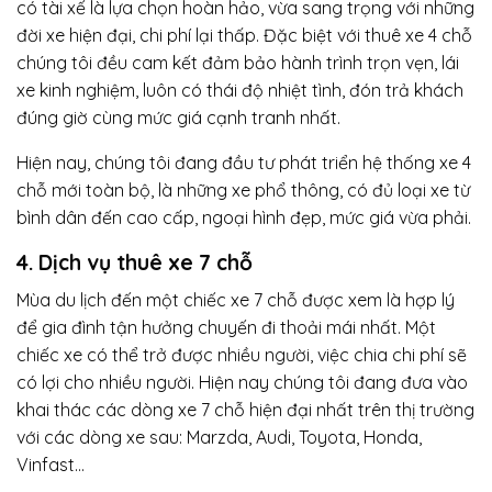
có tài xế là lựa chọn hoàn hảo, vừa sang trọng với những
đời xe hiện đại, chi phí lại thấp. Đặc biệt với thuê xe 4 chỗ
chúng tôi đều cam kết đảm bảo hành trình trọn vẹn, lái
xe kinh nghiệm, luôn có thái độ nhiệt tình, đón trả khách
đúng giờ cùng mức giá cạnh tranh nhất.
Hiện nay, chúng tôi đang đầu tư phát triển hệ thống xe 4
chỗ mới toàn bộ, là những xe phổ thông, có đủ loại xe từ
bình dân đến cao cấp, ngoại hình đẹp, mức giá vừa phải.
4. Dịch vụ thuê xe 7 chỗ
Mùa du lịch đến một chiếc xe 7 chỗ được xem là hợp lý
để gia đình tận hưởng chuyến đi thoải mái nhất. Một
chiếc xe có thể trở được nhiều người, việc chia chi phí sẽ
có lợi cho nhiều người. Hiện nay chúng tôi đang đưa vào
khai thác các dòng xe 7 chỗ hiện đại nhất trên thị trường
với các dòng xe sau: Marzda, Audi, Toyota, Honda,
Vinfast…